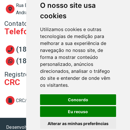
O nosso site usa
Rua Evandro Brembati Calvoso, nº 839 - Centro
Andradina - SP - CEP: 16900-015
cookies
Contato
Utilizamos cookies e outras
Telefone
tecnologias de medição para
melhorar a sua experiência de
(18) 3702-4300
navegação no nosso site, de
forma a mostrar conteúdo
(18) 3702-4300
personalizado, anúncios
direcionados, analisar o tráfego
Registro
do site e entender de onde vêm
CRC
os visitantes.
Concordo
CRC/SP 2 SP 036.013/O-8
Eu recuso
Alterar as minhas preferências
Desenvolvido por
Sitecontabil
2026. Todos os direitos